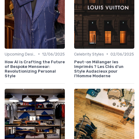
•
•
Upcoming Designers
12/06/2025
Celebrity Styles
02/06/2025
How AI is Crafting the Future
Peut-on Mélanger les
of Bespoke Menswear:
Imprimés ? Les Clés d'un
Revolutionizing Personal
Style Audacieux pour
Style
l'Homme Moderne